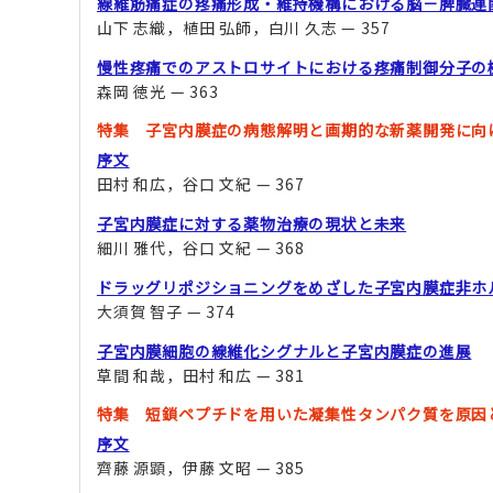
線維筋痛症の疼痛形成・維持機構における脳－脾臓連
山下 志織，植田 弘師，白川 久志 — 357
慢性疼痛でのアストロサイトにおける疼痛制御分子の
森岡 徳光 — 363
特集 子宮内膜症の病態解明と画期的な新薬開発に向
序文
田村 和広，谷口 文紀 — 367
子宮内膜症に対する薬物治療の現状と未来
細川 雅代，谷口 文紀 — 368
ドラッグリポジショニングをめざした子宮内膜症非ホ
大須賀 智子 — 374
子宮内膜細胞の線維化シグナルと子宮内膜症の進展
草間 和哉，田村 和広 — 381
特集 短鎖ペプチドを用いた凝集性タンパク質を原因
序文
齊藤 源顕，伊藤 文昭 — 385