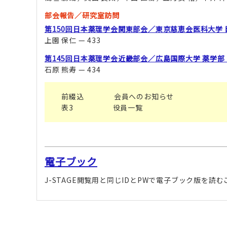
部会報告／研究室訪問
第150回日本薬理学会関東部会／東京慈恵会医科大学 
上園 保仁 — 433
第145回日本薬理学会近畿部会／広島国際大学 薬学部
石原 熊寿 — 434
前綴込 会員へのお知らせ
表3 役員一覧
電子ブック
J-STAGE閲覧用と同じIDとPWで電子ブック版を読