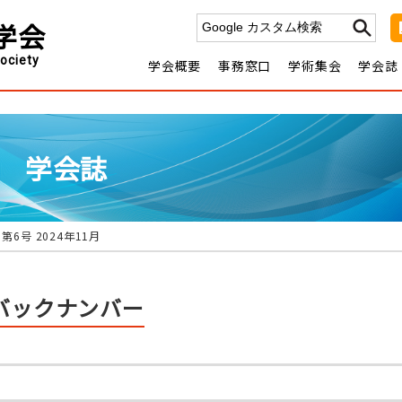
学会
ociety
学会概要
事務窓口
学術集会
学会誌
薬理学とは
入会を希望する方へ
日本薬理
年会・部会の開
会費
学会
学会概要
理事長挨拶
休会・再入会の手続きについ
日程一覧
関連学
Jour
沿革
日本薬理学会定
申請について
薬理学エデュ
転載
款
会費規定
ついて
理事・監
協賛・後援の申請に
事
名誉会員
いて
報告
歴
代理事長・年会長・部会長
学会誌
 第6号 2024年11月
バックナンバー