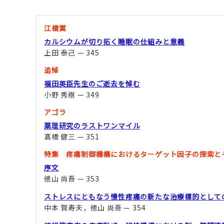
江橋賞
カルシウムが切り拓く睡眠の仕組みと意義
上田 泰己 — 345
追悼
福田英臣先生のご逝去を悼む
小野 秀樹 — 349
アゴラ
薬理研究のラストワンマイル
髙橋 健三 — 351
特集 疼痛制御機構におけるターゲット因子の探索と
序文
徳山 尚吾 — 353
ストレスにともなう慢性疼痛の新たな治療標的として
中本 賀寿夫，徳山 尚吾 — 354