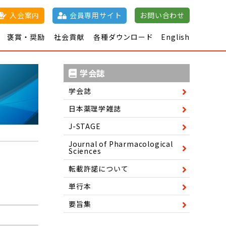
入会案内
会員専用サイト
お問い合わせ
褒賞・奨励
社会貢献
各種ダウンロード
English
催日程一覧
について
誌
日本薬理学雑誌
江橋節郎賞
退会・
共催集会の開催
学術奨励
薬理学パンフレット
J-STAGE
市民
て
術集会一覧
nal of Pharmacological Sciences
賞
新学術評議員
100周年記念博士研究
公開講座
新薬紹介
薬理
ケーターの申請に
許諾について
奨励賞
JPS Prize
単行本
学用語集
年
要旨集
単行本
助成金
ついて
会優秀発表賞
寄付につ
及び賞一覧
JPS優秀査
学会誌
読者賞
学会誌
日本薬理学雑誌
J-STAGE
Journal of Pharmacological
Sciences
転載許諾について
単行本
要旨集