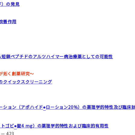
ド）の発見
能改善作用
る短鎖ペプチドのアルツハイマー病治療薬としての可能性
ーが拓く創薬研究～
のクイックスクリーニング
ーション（アポハイド
ローション20％）の薬理学的特性及び臨床
®
（リトゴビ
錠4 ‍mg）の薬理学的特性および臨床的有用性
®
 423