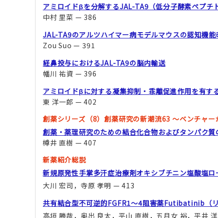
アミロイドβを分解するJAL-TA9（低分子酵素ペプチ
中村 里菜 — 386
JAL-TA9のアルツハイマー病モデルマウスの認知機
Zou Suo — 391
経鼻投与におけるJAL-TA9の脳内輸送
幡川 祐資 — 396
アミロイドβに対する凝集抑制・乖離促進作用を有す
東 洋一郎 — 402
創薬シリーズ（8）創薬研究の新潮流63 ～ベンチャ
創薬・薬理研究のための結合化合物およびタンパク質
樽井 直樹 — 407
新薬紹介総説
新規原発性手掌多汗症治療剤オキシブチニン塩酸塩ロ
大川 宏司，寺原 孝明 — 413
共有結合型不可逆的FGFR1～4阻害薬Futibatinib
高垣 勝哉，奥出 良太，平山 直樹，五月女 裕，平井 洋 —