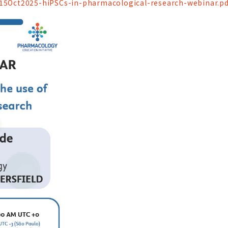
/15Oct2025-hiPSCs-in-pharmacological-research-webinar.pd