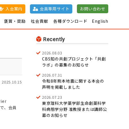
入会案内
会員専用サイト
お問い合わせ
褒賞・奨励
社会貢献
各種ダウンロード
English
催日程一覧
について
誌
日本薬理学雑誌
江橋節郎賞
退会・
共催集会の開催
学術奨励
薬理学パンフレット
J-STAGE
市民
て
術集会一覧
nal of Pharmacological Sciences
賞
新学術評議員
100周年記念博士研究
公開講座
新薬紹介
薬理
ケーターの申請に
許諾について
奨励賞
JPS Prize
単行本
学用語集
年
要旨集
単行本
助成金
ついて
会優秀発表賞
寄付につ
及び賞一覧
JPS優秀査
Recently
読者賞
2026.08.03
CBS知の共創プロジェクト「共創
ラボ」の募集のお知らせ
2026.07.31
令和8年熊本地震に関する本会の
2025.10.15
声明を掲載しました
2026.07.23
er
東京理科大学薬学部生命創薬科学
したので、会員
科病態学分野 准教授または講師公
募のお知らせ