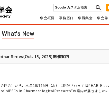
学会
ociety
学会概要
事務窓口
学術集会
学会誌
薬理学とは
入会を希望する方へ
日本薬理
年会・部会の開
会費
学会
学会概要
理事長挨拶
休会・再入会の手続きについ
日程一覧
関連学
Jour
沿革
日本薬理学会定
申請について
薬理学エデュ
転載
款
会費規定
ついて
理事・監
協賛・後援の申請に
What's New
事
名誉会員
いて
報告
歴
代理事長・年会長・部会長
inar Series(Oct. 15, 2025)開催案内
合）から、本年10月15日（水）に開催されますIUPHAR-Elsevi
he Use of hiPSCs in PharmacologicalResearch”の案内が届きま