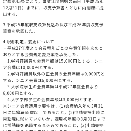
定款第45条により，事業年度開始の前日（平成25年
12月31日）までに，収支予算書とともに内閣府に提
出する．
3.平成25年度収支決算見込み及び平成26年度収支予
算案を承認した．
4.規則制定，変更について
・平成27年度より会員種別ごとの会費年額を次のと
おりとする会費規定変更案を承認した．
1.学術評議員の会費年額は15,000円とする．シニ
ア会費は10,000円とする．
2.学術評議員以外の正会員の会費年額は9,000円と
する．シニア会費は6,000円とする．
3.大学院学生の会費年額は平成27年度会費より
6,000円とする．
4.大学学部学生の会費年額は3,000円とする．
※シニア会費適用の要件は，(1)会費納入年の3月31
日に年齢満65歳以上であること，(2)申請書提出時に
常勤職に就いていないか，適用初年度の3月31日まで
に常勤職を退職する見込みであること，(3)申請書提