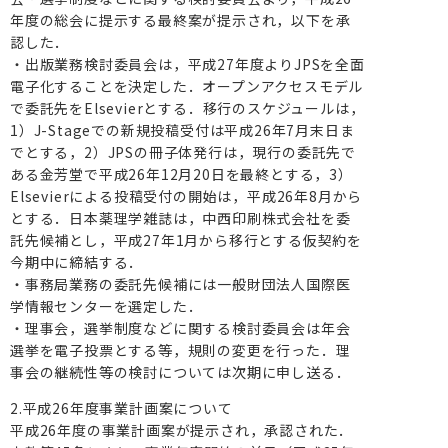
年度の総会に提示する最終案が提示され，以下を承
認した．
・出版業務検討委員会は，平成27年度よりJPSを全面
電子化することを決定した．オープンアクセスモデル
で委託先をElsevierとする．移行のスケジュールは，
1）J-Stageでの新規投稿受付は平成26年7月末日ま
でとする，2）JPSの冊子体発行は，現行の委託先で
ある金芳堂で平成26年12月20日を最終とする，3）
Elsevierによる投稿受付の開始は，平成26年8月から
とする．日本薬理学雑誌は，中西印刷株式会社を委
託先候補とし，平成27年1月から移行とする仮契約を
今期中に締結する．
・事務局業務の委託先候補には一般財団法人国際医
学情報センターを選定した．
・理事会，選挙制度などに関する検討委員会は年会
選挙を電子投票とする等，規則の変更を行った．理
事会の継続性等の検討については次期に申し送る．
2.平成26年度事業計画案について
平成26年度の事業計画案が提示され，承認された．