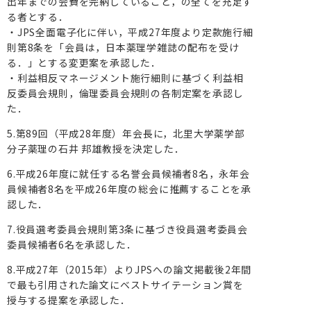
出年までの会費を完納していること，の全てを充足す
る者とする．
・JPS全面電子化に伴い，平成27年度より定款施行細
則第8条を「会員は，日本薬理学雑誌の配布を受け
る．」とする変更案を承認した．
・利益相反マネージメント施行細則に基づく利益相
反委員会規則，倫理委員会規則の各制定案を承認し
た．
5.第89回（平成28年度）年会長に，北里大学薬学部
分子薬理の石井 邦雄教授を決定した．
6.平成26年度に就任する名誉会員候補者8名，永年会
員候補者8名を平成26年度の総会に推薦することを承
認した．
7.役員選考委員会規則第3条に基づき役員選考委員会
委員候補者6名を承認した．
8.平成27年（2015年）よりJPSへの論文掲載後2年間
で最も引用された論文にベストサイテーション賞を
授与する提案を承認した．