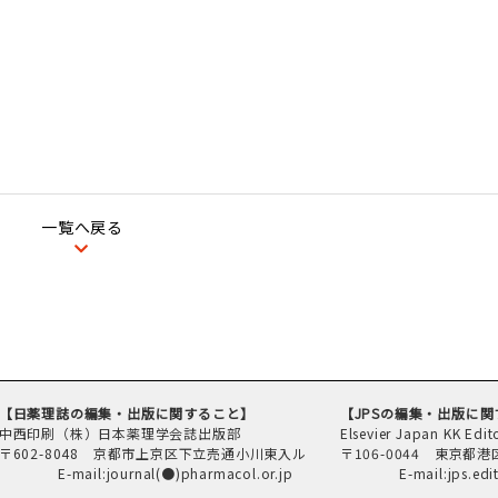
一覧へ戻る
【日薬理誌の編集・出版に関すること】
【JPSの編集・出版に
中西印刷（株）日本薬理学会誌出版部
Elsevier Japan KK Edito
〒602-8048 京都市上京区下立売通小川東入ル
〒106-0044 東京都港
E-mail:journal(●)pharmacol.or.jp
E-mail:jps.editoria