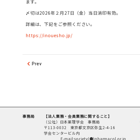
ます。
〆切は2026年２月27日（金）当日消印有効。
詳細は、下記をご参照ください。
https://inouesho.jp/
Prev
事務局
【法人業務・会員業務に関すること】
（公社）日本薬理学会 事務局
〒113-0032 東京都文京区弥生2-4-16
学会センタービル内
E-mail:society(●)pharmacol.or.jp