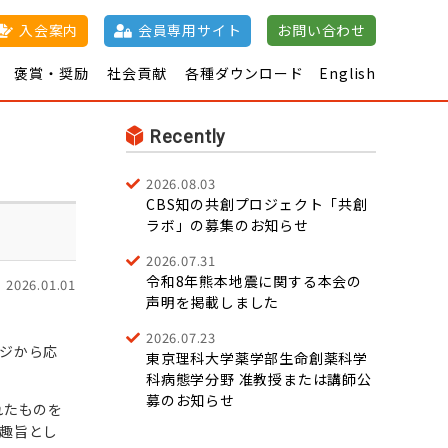
入会案内
会員専用サイト
お問い合わせ
褒賞・奨励
社会貢献
各種ダウンロード
English
催日程一覧
について
誌
日本薬理学雑誌
江橋節郎賞
退会・
共催集会の開催
学術奨励
薬理学パンフレット
J-STAGE
市民
て
術集会一覧
nal of Pharmacological Sciences
賞
新学術評議員
100周年記念博士研究
公開講座
新薬紹介
薬理
ケーターの申請に
許諾について
奨励賞
JPS Prize
単行本
学用語集
年
要旨集
単行本
助成金
ついて
会優秀発表賞
寄付につ
及び賞一覧
JPS優秀査
Recently
読者賞
2026.08.03
CBS知の共創プロジェクト「共創
ラボ」の募集のお知らせ
2026.07.31
令和8年熊本地震に関する本会の
2026.01.01
声明を掲載しました
2026.07.23
ジから応
東京理科大学薬学部生命創薬科学
科病態学分野 准教授または講師公
募のお知らせ
れたものを
趣旨とし