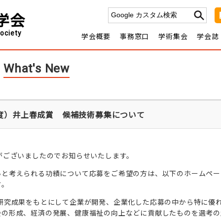
学会
ociety
学会概要
事務窓口
学術集会
学会誌
薬理学とは
入会を希望する方へ
日本薬理
年会・部会の開
会費
学会
学会概要
理事長挨拶
休会・再入会の手続きについ
日程一覧
関連学
Jour
沿革
日本薬理学会定
申請について
薬理学エデュ
転載
款
会費規定
ついて
理事・監
協賛・後援の申請に
What's New
事
名誉会員
いて
報告
歴
代理事長・年会長・部会長
年度）井上春成賞 候補技術募集について
がございましたのでお知らせいたします。
いと考えられる功績について応募をご希望の方は、以下のホームペー
す。
研究成果をもとにして企業が開発、企業化した応募の中から特に優
会の形成、経済の発展、健康福祉の向上などに貢献したものを選考の