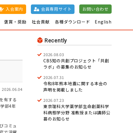
入会案内
会員専用サイト
お問い合わせ
褒賞・奨励
社会貢献
各種ダウンロード
English
催日程一覧
について
誌
日本薬理学雑誌
江橋節郎賞
退会・
共催集会の開催
学術奨励
薬理学パンフレット
J-STAGE
市民
て
術集会一覧
nal of Pharmacological Sciences
賞
新学術評議員
100周年記念博士研究
公開講座
新薬紹介
薬理
ケーターの申請に
許諾について
奨励賞
JPS Prize
単行本
学用語集
年
要旨集
単行本
助成金
ついて
会優秀発表賞
寄付につ
及び賞一覧
JPS優秀査
Recently
読者賞
2026.08.03
CBS知の共創プロジェクト「共創
ラボ」の募集のお知らせ
2026.07.31
令和8年熊本地震に関する本会の
2026.06.04
声明を掲載しました
を有する
2026.07.23
学部4年
東京理科大学薬学部生命創薬科学
科病態学分野 准教授または講師公
募のお知らせ
びコミュ
官で活躍