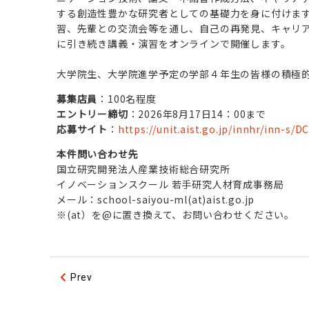
する創造性豊かな研究者としての基礎力を身に付けま
習、先輩との交流会等を通し、自己の再発見、キャリ
に引き続き講義・演習をオンラインで開催します。
大学院生、大学院進学予定の学部４年生の皆様の積極
募集店員
：100名程度
エントリー締切
：2026年8月17日14：00まで
応募サイト
：
https://unit.aist.go.jp/innhr/inn-s/
本件問い合わせ先
国立研究開発法人産業技術総合研究所
イノベーションスクール 若手研究人材育成事務局
メール：school-saiyou-ml(at)aist.go.jp
※(at）を@に置き換えて、お問い合わせください。
Prev