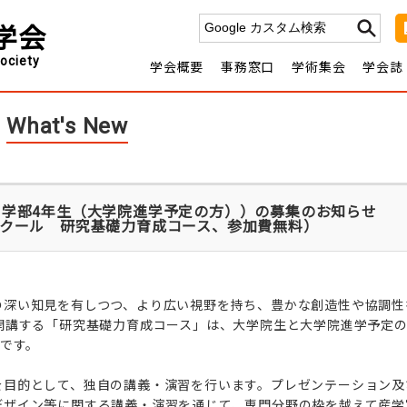
学会
ociety
学会概要
事務窓口
学術集会
学会誌
薬理学とは
入会を希望する方へ
日本薬理
年会・部会の開
会費
学会
学会概要
理事長挨拶
休会・再入会の手続きについ
日程一覧
関連学
Jour
沿革
日本薬理学会定
申請について
薬理学エデュ
転載
款
会費規定
ついて
理事・監
協賛・後援の申請に
What's New
事
名誉会員
いて
報告
歴
代理事長・年会長・部会長
学部4年生（大学院進学予定の方））の募集のお知らせ
クール 研究基礎力育成コース、参加費無料）
の深い知見を有しつつ、より広い視野を持ち、豊かな創造性や協調性
開講する「研究基礎力育成コース」は、大学院生と大学院進学予定の
スです。
を目的として、独自の講義・演習を行います。プレゼンテーション及
デザイン等に関する講義・演習を通じて、専門分野の枠を越えて産学