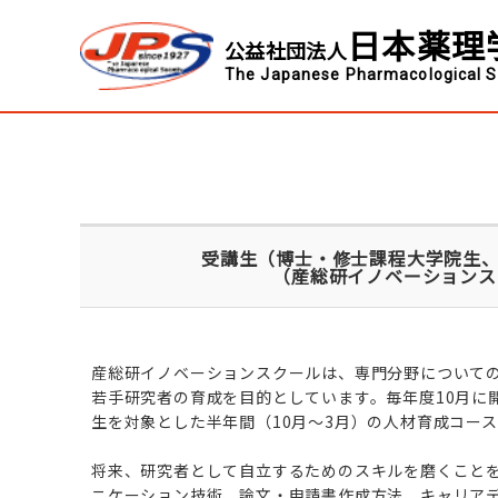
日本薬理
公益社団法人
The Japanese Pharmacological S
受講生（博士・修士課程大学院生、
（産総研イノベーションス
産総研イノベーションスクールは、専門分野について
若手研究者の育成を目的としています。毎年度10月に
生を対象とした半年間（10月～3月）の人材育成コー
将来、研究者として自立するためのスキルを磨くこと
ニケーション技術、論文・申請書作成方法、キャリア