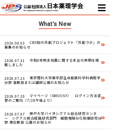
日本薬理学会
公益社団法人
The Japanese Pharmacological Society
What's New
CBS知の共創プロジェクト「共創ラボ」の
2026.08.03
募集のお知らせ
令和8年熊本地震に関する本会の声明を掲
2026.07.31
載しました
東京理科大学薬学部生命創薬科学科病態学
2026.07.23
分野 准教授または講師公募のお知らせ
マイページ（SMOOSY） ログイン方法変
2026.07.20
更のご案内（7/28午後より）
神戸大学バイオシグナル総合研究センタ
2026.07.07
ー シグナル統合経路研究部門 細胞増殖分化制御研究分
野 専任教授 公募のお知らせ